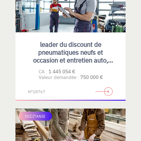
leader du discount de
pneumatiques neufs et
occasion et entretien auto,
emplacement idéal et fort
CA :
1 445 054 €
potentiel de développement
Valeur demandée :
750 000 €
N°18767
OCCITANIE