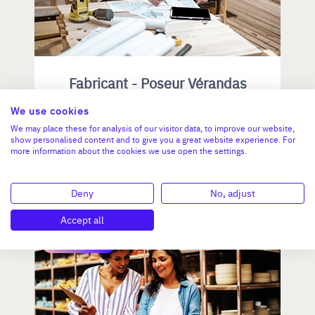
Fabricant - Poseur Vérandas
aluminium et menuiserie
We use cookies
We may place these for analysis of our visitor data, to improve our website,
show personalised content and to give you a great website experience. For
CA :
1 331 422 €
more information about the cookies we use open the settings.
Valeur demandée :
1 240 000 €
N°18757
Deny
No, adjust
Accept all
OCCITANIE