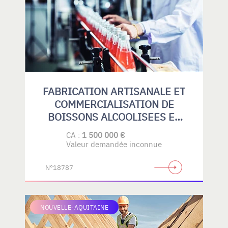
FABRICATION ARTISANALE ET
COMMERCIALISATION DE
BOISSONS ALCOOLISEES ET
SANS ALCOOL
CA :
1 500 000 €
Valeur demandée inconnue
N°18787
NOUVELLE-AQUITAINE