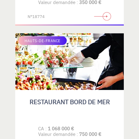
Valeur demandée :
350 000 €
N°18774
HAUTS-DE-FRANCE
RESTAURANT BORD DE MER
CA :
1 068 000 €
Valeur demandée :
750 000 €