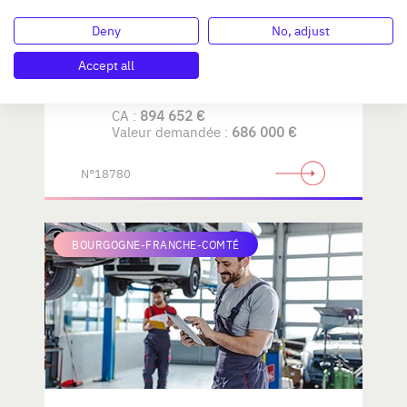
Deny
No, adjust
AMENAGEMENT de LA
MAISON
Accept all
CA :
894 652 €
Valeur demandée :
686 000 €
N°18780
BOURGOGNE-FRANCHE-COMTÉ