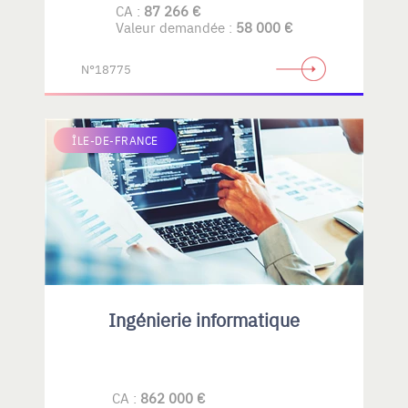
CA :
87 266 €
Valeur demandée :
58 000 €
N°18775
ÎLE-DE-FRANCE
Ingénierie informatique
CA :
862 000 €