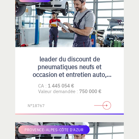
leader du discount de
pneumatiques neufs et
occasion et entretien auto,
emplacement idéal et fort
CA :
1 445 054 €
potentiel de développement
Valeur demandée :
750 000 €
N°18767
PROVENCE-ALPES-CÔTE D'AZUR