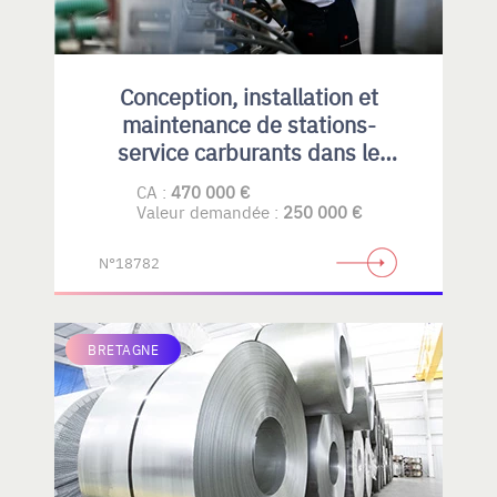
Conception, installation et
maintenance de stations-
service carburants dans le
Privatif et collectivités
CA :
470 000 €
Valeur demandée :
250 000 €
N°18782
BRETAGNE