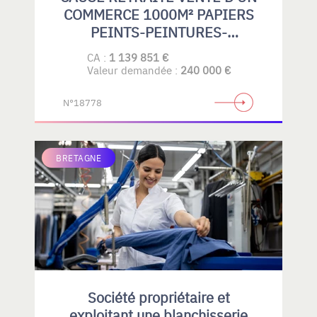
COMMERCE 1000M² PAPIERS
PEINTS-PEINTURES-
REVETEMENTS DE SOLS
CA :
1 139 851 €
SOUPLES-PARQUETS-GRAND
Valeur demandée :
240 000 €
PUBLIC- PROFESSIONELS
N°18778
BRETAGNE
Société propriétaire et
exploitant une blanchisserie