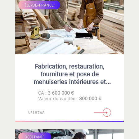
ÎLE-DE-FRANCE
Fabrication, restauration,
fourniture et pose de
menuiseries intérieures et
extérieures , principalement en
CA :
3 600 000 €
bois
Valeur demandée :
800 000 €
N°18768
OCCITANIE