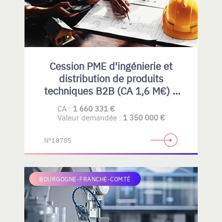
Cession PME d'ingénierie et
distribution de produits
techniques B2B (CA 1,6 M€) –
Rhône-Alpes
CA :
1 660 331 €
Valeur demandée :
1 350 000 €
N°18785
BOURGOGNE-FRANCHE-COMTÉ