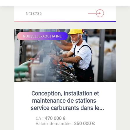
N°18786
NOUVELLE-AQUITAINE
Conception, installation et
maintenance de stations-
service carburants dans le
Privatif et collectivités
CA :
470 000 €
Valeur demandée :
250 000 €