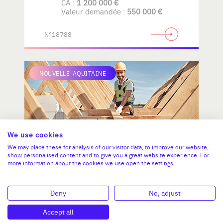
CA :
1 200 000 €
Valeur demandée :
550 000 €
N°18788
NOUVELLE-AQUITAINE
We use cookies
We may place these for analysis of our visitor data, to improve our website,
show personalised content and to give you a great website experience. For
more information about the cookies we use open the settings.
Menuiserie et charpente bois -
Neuf & rénovation (cession des
Deny
No, adjust
parts).
Accept all
CA :
1 500 000 €
Valeur demandée :
680 000 €