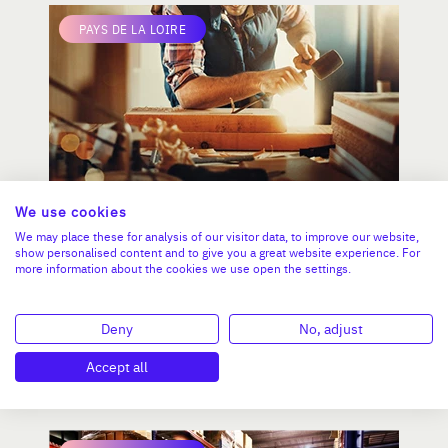
PAYS DE LA LOIRE
We use cookies
EBENISTERIE :MENUISERIE/
We may place these for analysis of our visitor data, to improve our website,
AGENCEMENT
show personalised content and to give you a great website experience. For
more information about the cookies we use open the settings.
CA :
171 230 €
Deny
No, adjust
Valeur demandée :
50 000 €
Accept all
N°18748