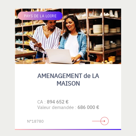
PAYS DE LA LOIRE
AMENAGEMENT de LA
MAISON
CA :
894 652 €
Valeur demandée :
686 000 €
N°18780