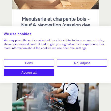
Menuiserie et charpente bois -
Neuf & rénovation (cession des
parts).
We use cookies
CA :
1 500 000 €
We may place these for analysis of our visitor data, to improve our website,
show personalised content and to give you a great website experience. For
Valeur demandée :
680 000 €
more information about the cookies we use open the settings.
N°18786
Deny
No, adjust
Accept all
NOUVELLE-AQUITAINE