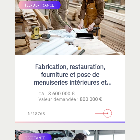
ÎLE-DE-FRANCE
Fabrication, restauration,
fourniture et pose de
menuiseries intérieures et
extérieures , principalement en
CA :
3 600 000 €
bois
Valeur demandée :
800 000 €
N°18768
OCCITANIE