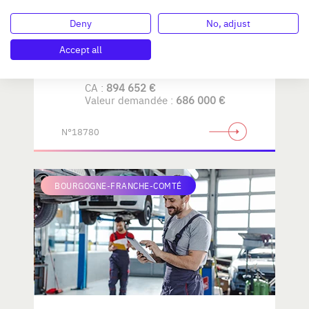
Deny
No, adjust
AMENAGEMENT de LA
MAISON
Accept all
CA :
894 652 €
Valeur demandée :
686 000 €
N°18780
BOURGOGNE-FRANCHE-COMTÉ