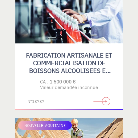
FABRICATION ARTISANALE ET
COMMERCIALISATION DE
BOISSONS ALCOOLISEES ET
SANS ALCOOL
CA :
1 500 000 €
Valeur demandée inconnue
N°18787
NOUVELLE-AQUITAINE