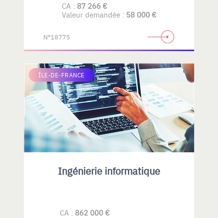
CA :
87 266 €
Valeur demandée :
58 000 €
N°18775
ÎLE-DE-FRANCE
Ingénierie informatique
CA :
862 000 €