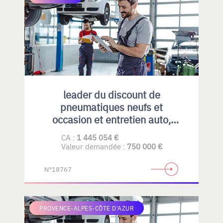
leader du discount de
pneumatiques neufs et
occasion et entretien auto,
emplacement idéal et fort
CA :
1 445 054 €
potentiel de développement
Valeur demandée :
750 000 €
N°18767
PROVENCE-ALPES-CÔTE D'AZUR