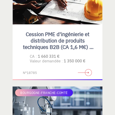
Cession PME d'ingénierie et
distribution de produits
techniques B2B (CA 1,6 M€) –
Rhône-Alpes
CA :
1 660 331 €
Valeur demandée :
1 350 000 €
N°18785
BOURGOGNE-FRANCHE-COMTÉ