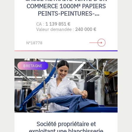
COMMERCE 1000M² PAPIERS
PEINTS-PEINTURES-
REVETEMENTS DE SOLS
CA :
1 139 851 €
SOUPLES-PARQUETS-GRAND
Valeur demandée :
240 000 €
PUBLIC- PROFESSIONELS
N°18778
BRETAGNE
Société propriétaire et
exploitant une blanchisserie