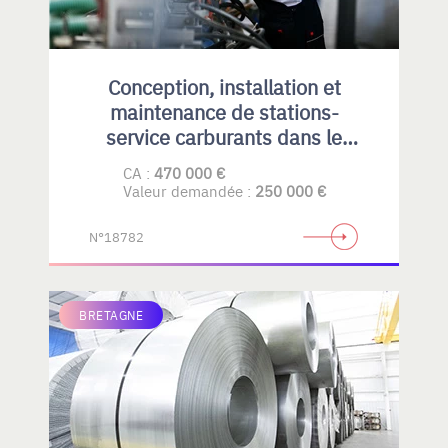
Conception, installation et
maintenance de stations-
service carburants dans le
Privatif et collectivités
CA :
470 000 €
Valeur demandée :
250 000 €
N°18782
BRETAGNE