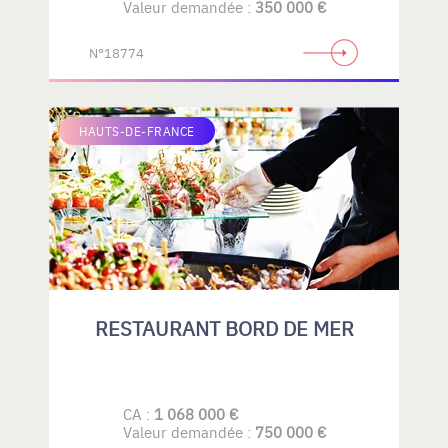
Valeur demandée :
350 000 €
N°18774
HAUTS-DE-FRANCE
RESTAURANT BORD DE MER
CA :
1 068 000 €
Valeur demandée :
750 000 €