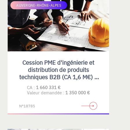
AUVERGNE-RHÔNE-ALPES
Cession PME d'ingénierie et
distribution de produits
techniques B2B (CA 1,6 M€) –
Rhône-Alpes
CA :
1 660 331 €
Valeur demandée :
1 350 000 €
N°18785