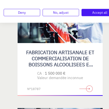
AUVERGNE-RHÔNE-ALPES
Deny
No, adjust
Accept all
FABRICATION ARTISANALE ET
COMMERCIALISATION DE
BOISSONS ALCOOLISEES ET
SANS ALCOOL
CA :
1 500 000 €
Valeur demandée inconnue
N°18787