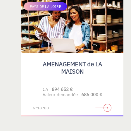
PAYS DE LA LOIRE
AMENAGEMENT de LA
MAISON
CA :
894 652 €
Valeur demandée :
686 000 €
N°18780