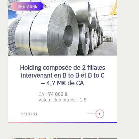
BRETAGNE
Holding composée de 2 filiales
intervenant en B to B et B to C
– 4,7 M€ de CA
CA :
74 000 €
Valeur demandée :
1 €
N°18781