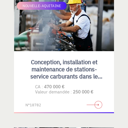
NOUVELLE-AQUITAINE
Conception, installation et
maintenance de stations-
service carburants dans le
Privatif et collectivités
CA :
470 000 €
Valeur demandée :
250 000 €
N°18782