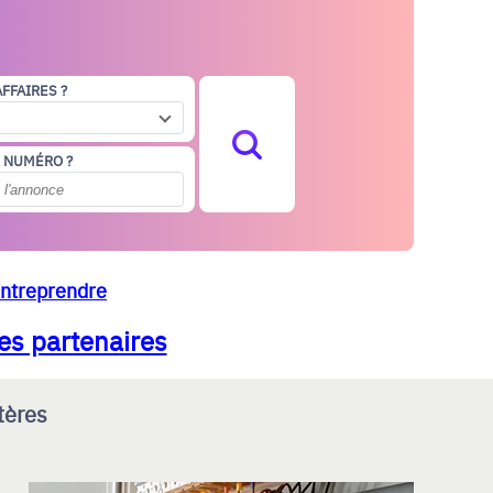
AFFAIRES ?
 NUMÉRO ?
Entreprendre
es partenaires
tères