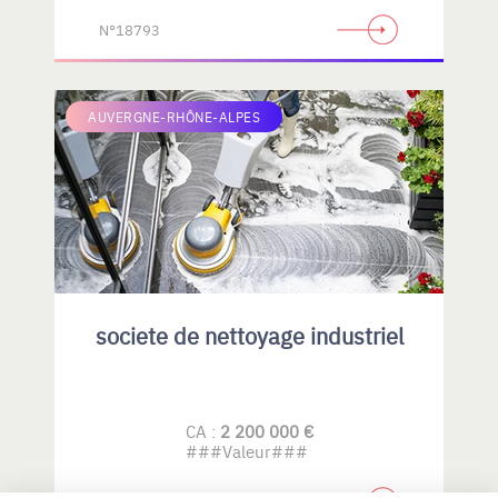
N°18793
AUVERGNE-RHÔNE-ALPES
societe de nettoyage industriel
CA :
2 200 000 €
###Valeur###