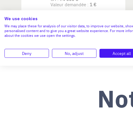
Valeur demandée :
1 €
N°18781
We use cookies
We may place these for analysis of our visitor data, to improve our website, sho
personalised content and to give you a great website experience. For more info
about the cookies we use open the settings.
Deny
No, adjust
Accept all
No