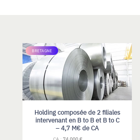
BRETAGNE
Holding composée de 2 filiales
intervenant en B to B et B to C
– 4,7 M€ de CA
CA :
74 000 €