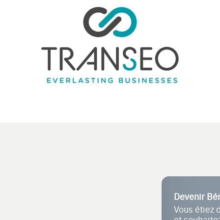
Devenir Bé
Vous étiez 
et souhait