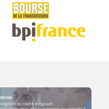
névole
dirigeant ou cadre dirigeant
ez accompagner des repreneurs ou cédants ?