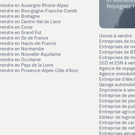
eprendre en Auvergne Rhone-Alpes
Rejoignez-
eprendre en Bourgogne-Franche-Comté
prendre en Bretagne
prendre en Centre-Val de Loire
prendre en Corse
prendre en Grand Est
Usines à vendre
prendre en Ile de France
Entreprises de tr
prendre en Hauts-de-France
Entreprises de m
eprendre en Normandie
Entreprises de B
prendre en Nouvelle-Aquitaine
Entreprises de mé
prendre en Occitanie
SSII et ESN à ve
rendre en Pays de la Loire
Agence de voyag
prendre en Provence-Alpes-Côte d'Azur
Agence immobili
Entreprise d'élec
Garage automobi
Imprimerie à ve
Entreprise de pei
Entreprise de pl
Entreprise de pub
Entreprise agrico
Editeur de logici
Entreprise de ca
Entreprise de net
Entreprises agroa