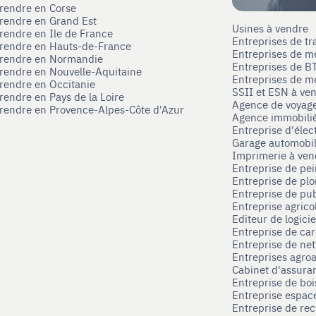
prendre en Corse
prendre en Grand Est
Usines à vendre
prendre en Ile de France
Entreprises de tr
prendre en Hauts-de-France
Entreprises de m
eprendre en Normandie
Entreprises de B
prendre en Nouvelle-Aquitaine
Entreprises de mé
prendre en Occitanie
SSII et ESN à ve
rendre en Pays de la Loire
Agence de voyag
prendre en Provence-Alpes-Côte d'Azur
Agence immobili
Entreprise d'élec
Garage automobi
Imprimerie à ve
Entreprise de pei
Entreprise de pl
Entreprise de pub
Entreprise agrico
Editeur de logici
Entreprise de ca
Entreprise de net
Entreprises agroa
Cabinet d'assura
Entreprise de boi
Entreprise espace
Entreprise de rec