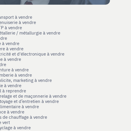
ansport à vendre
enuiserie à vendre
TP à vendre
tallerie / métallurgie à vendre
ndre
e à vendre
ère à vendre
tricité et d'électronique à vendre
le à vendre
ndre
nture à vendre
omberie à vendre
licite, marketing à vendre
le à vendre
el à reprendre
rrelage et de maçonnerie à vendre
toyage et d’entretien à vendre
limentaire à vendre
nce à vendre
s de chauffage à vendre
 vert
yclage à vendre