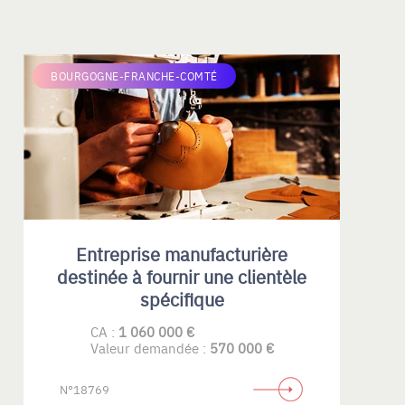
BOURGOGNE-FRANCHE-COMTÉ
Entreprise manufacturière
destinée à fournir une clientèle
spécifique
CA :
1 060 000 €
Valeur demandée :
570 000 €
N°18769