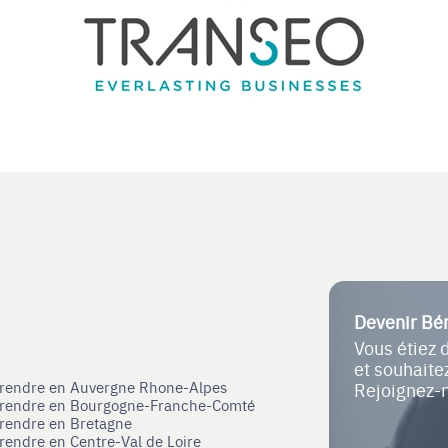
Devenir Bé
Vous étiez 
et souhait
eprendre en Auvergne Rhone-Alpes
Rejoignez-
eprendre en Bourgogne-Franche-Comté
prendre en Bretagne
prendre en Centre-Val de Loire