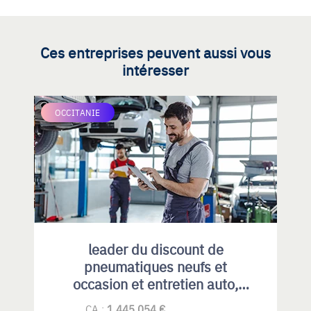
Ces entreprises peuvent aussi vous
intéresser
OCCITANIE
leader du discount de
pneumatiques neufs et
occasion et entretien auto,
emplacement idéal et fort
CA :
1 445 054 €