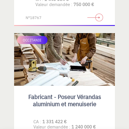
potentiel de développement
Valeur demandée :
750 000 €
N°18767
OCCITANIE
Fabricant - Poseur Vérandas
aluminium et menuiserie
CA :
1 331 422 €
Valeur demandée :
1 240 000 €