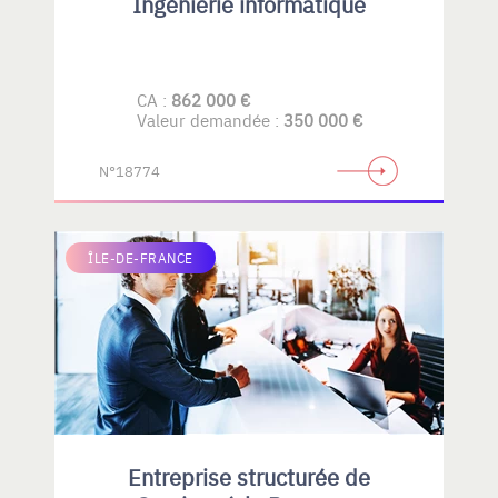
Ingénierie informatique
CA :
862 000 €
Valeur demandée :
350 000 €
N°18774
ÎLE-DE-FRANCE
Entreprise structurée de