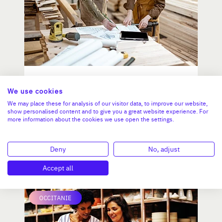
Fabricant - Poseur Vérandas
We use cookies
aluminium et menuiserie
We may place these for analysis of our visitor data, to improve our website,
show personalised content and to give you a great website experience. For
more information about the cookies we use open the settings.
CA :
1 331 422 €
Valeur demandée :
1 240 000 €
Deny
No, adjust
N°18757
Accept all
OCCITANIE