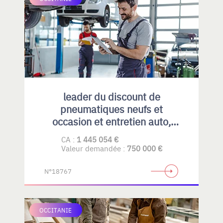
leader du discount de
pneumatiques neufs et
occasion et entretien auto,
emplacement idéal et fort
CA :
1 445 054 €
potentiel de développement
Valeur demandée :
750 000 €
N°18767
OCCITANIE