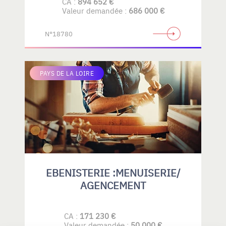
CA :
894 652 €
Valeur demandée :
686 000 €
N°18780
PAYS DE LA LOIRE
EBENISTERIE :MENUISERIE/
AGENCEMENT
CA :
171 230 €
Valeur demandée :
50 000 €