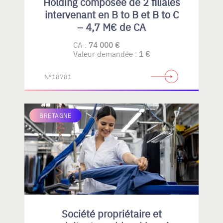
Holding composée de 2 filiales
intervenant en B to B et B to C
– 4,7 M€ de CA
CA :
74 000 €
Valeur demandée :
1 €
N°18781
BRETAGNE
Société propriétaire et