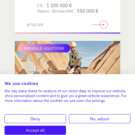
spécialisé.
CA :
1 200 000 €
Valeur demandée :
550 000 €
N°18788
NOUVELLE-AQUITAINE
We use cookies
We may place these for analysis of our visitor data, to improve our website,
show personalised content and to give you a great website experience. For
more information about the cookies we use open the settings.
Menuiserie et charpente bois -
Neuf & rénovation (cession des
Deny
No, adjust
parts).
Accept all
CA :
1 500 000 €