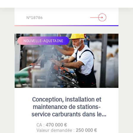
Valeur demandée :
680 000 €
N°18786
NOUVELLE-AQUITAINE
Conception, installation et
maintenance de stations-
service carburants dans le
Privatif et collectivités
CA :
470 000 €
Valeur demandée :
250 000 €