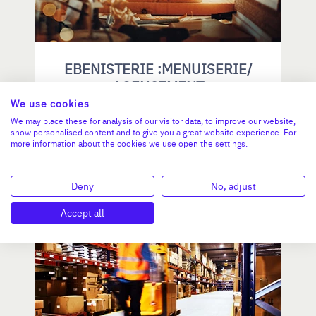
EBENISTERIE :MENUISERIE/
AGENCEMENT
We use cookies
We may place these for analysis of our visitor data, to improve our website,
CA :
171 230 €
show personalised content and to give you a great website experience. For
Valeur demandée :
50 000 €
more information about the cookies we use open the settings.
N°18748
Deny
No, adjust
Accept all
PAYS DE LA LOIRE