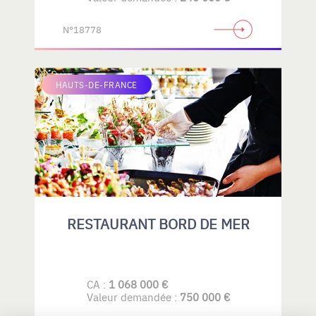
PUBLIC- PROFESSIONELS
N°18778
HAUTS-DE-FRANCE
RESTAURANT BORD DE MER
CA :
1 068 000 €
Valeur demandée :
750 000 €