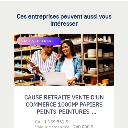
Ces entreprises peuvent aussi vous
intéresser
HAUTS-DE-FRANCE
CAUSE RETRAITE VENTE D'UN
COMMERCE 1000M² PAPIERS
PEINTS-PEINTURES-
REVETEMENTS DE SOLS
CA :
1 139 851 €
SOUPLES-PARQUETS-GRAND
Valeur demandée :
240 000 €