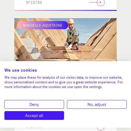
N°18788
NOUVELLE-AQUITAINE
We use cookies
We may place these for analysis of our visitor data, to improve our website,
Menuiserie et charpente bois -
show personalised content and to give you a great website experience. For
more information about the cookies we use open the settings.
Neuf & rénovation (cession des
parts).
Deny
No, adjust
CA :
1 500 000 €
Valeur demandée :
680 000 €
Accept all
N°18786