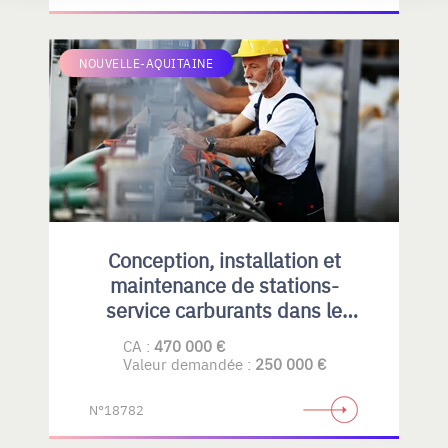
NOUVELLE-AQUITAINE
Conception, installation et
maintenance de stations-
service carburants dans le
Privatif et collectivités
CA :
470 000 €
Valeur demandée :
250 000 €
N°18782