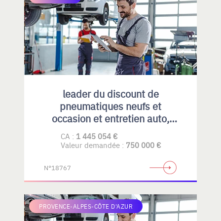
leader du discount de
pneumatiques neufs et
occasion et entretien auto,
emplacement idéal et fort
CA :
1 445 054 €
potentiel de développement
Valeur demandée :
750 000 €
N°18767
PROVENCE-ALPES-CÔTE D'AZUR