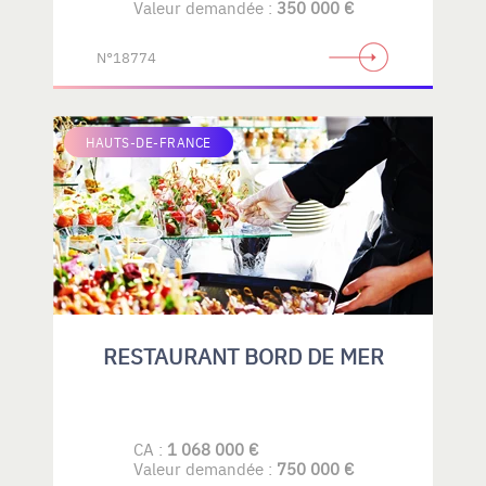
Valeur demandée :
350 000 €
N°18774
HAUTS-DE-FRANCE
RESTAURANT BORD DE MER
CA :
1 068 000 €
Valeur demandée :
750 000 €