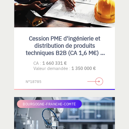
Cession PME d'ingénierie et
distribution de produits
techniques B2B (CA 1,6 M€) –
Rhône-Alpes
CA :
1 660 331 €
Valeur demandée :
1 350 000 €
N°18785
BOURGOGNE-FRANCHE-COMTÉ