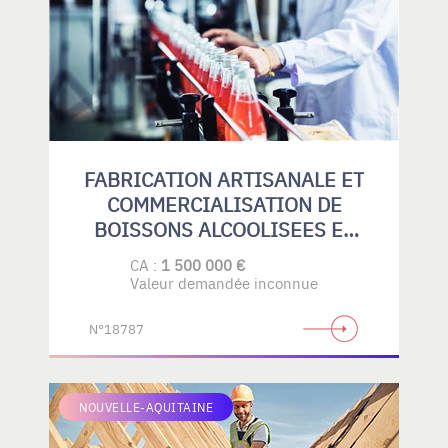
FABRICATION ARTISANALE ET
COMMERCIALISATION DE
BOISSONS ALCOOLISEES ET
SANS ALCOOL
CA :
1 500 000 €
Valeur demandée inconnue
N°18787
NOUVELLE-AQUITAINE