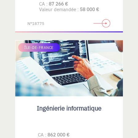
CA :
87 266 €
Valeur demandée :
58 000 €
N°18775
ÎLE-DE-FRANCE
Ingénierie informatique
CA :
862 000 €