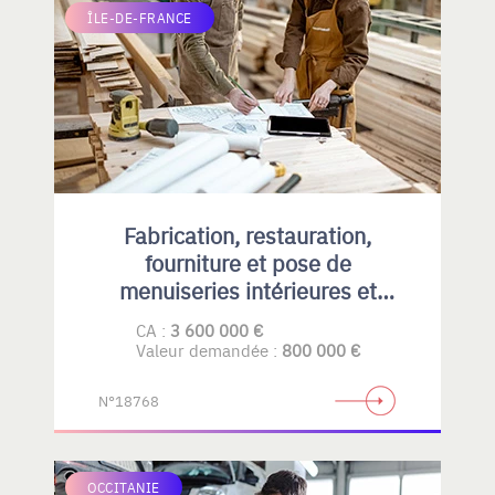
ÎLE-DE-FRANCE
Fabrication, restauration,
fourniture et pose de
menuiseries intérieures et
extérieures , principalement en
CA :
3 600 000 €
bois
Valeur demandée :
800 000 €
N°18768
OCCITANIE