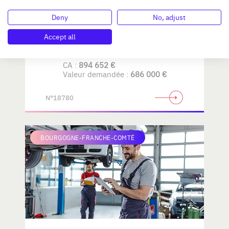
Deny
No, adjust
AMENAGEMENT de LA
MAISON
Accept all
CA :
894 652 €
Valeur demandée :
686 000 €
N°18780
BOURGOGNE-FRANCHE-COMTÉ