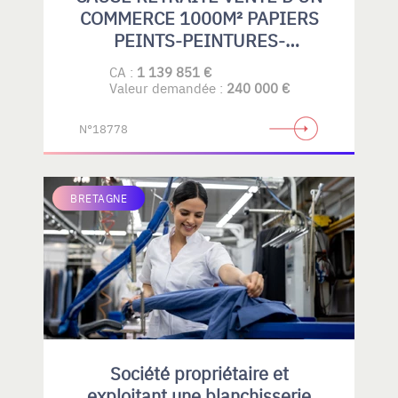
COMMERCE 1000M² PAPIERS
PEINTS-PEINTURES-
REVETEMENTS DE SOLS
CA :
1 139 851 €
SOUPLES-PARQUETS-GRAND
Valeur demandée :
240 000 €
PUBLIC- PROFESSIONELS
N°18778
BRETAGNE
Société propriétaire et
exploitant une blanchisserie