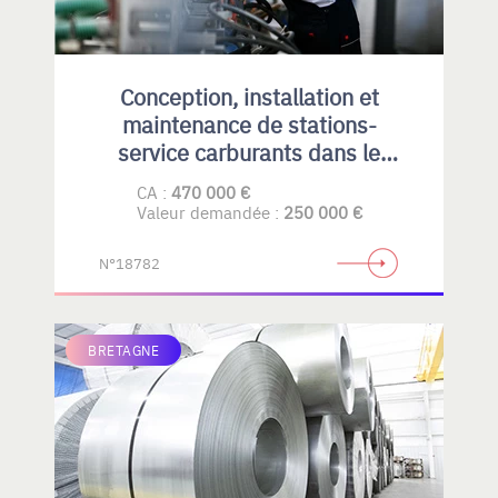
Conception, installation et
maintenance de stations-
service carburants dans le
Privatif et collectivités
CA :
470 000 €
Valeur demandée :
250 000 €
N°18782
BRETAGNE