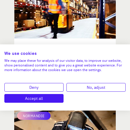
Négoce de produits second
We use cookies
oeuvre du bâtiment
We may place these for analysis of our visitor data, to improve our website,
show personalised content and to give you a great website experience. For
more information about the cookies we use open the settings.
CA :
1 457 865 €
Valeur demandée :
810 000 €
Deny
No, adjust
N°18754
Accept all
NORMANDIE