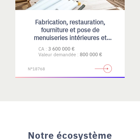
Fabrication, restauration,
fourniture et pose de
menuiseries intérieures et
extérieures , principalement en
CA :
3 600 000 €
bois
Valeur demandée :
800 000 €
N°18768
Notre écosystème