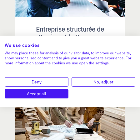
Entreprise structurée de
Services à la Personne
We use cookies
We may place these for analysis of our visitor data, to improve our website,
CA :
1 453 000 €
show personalised content and to give you a great website experience. For
Valeur demandée :
810 000 €
more information about the cookies we use open the settings.
N°18770
Deny
No, adjust
Accept all
ÎLE-DE-FRANCE