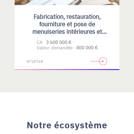
Fabrication, restauration,
fourniture et pose de
menuiseries intérieures et
extérieures , principalement en
CA :
3 600 000 €
bois
Valeur demandée :
800 000 €
N°18768
Notre écosystème