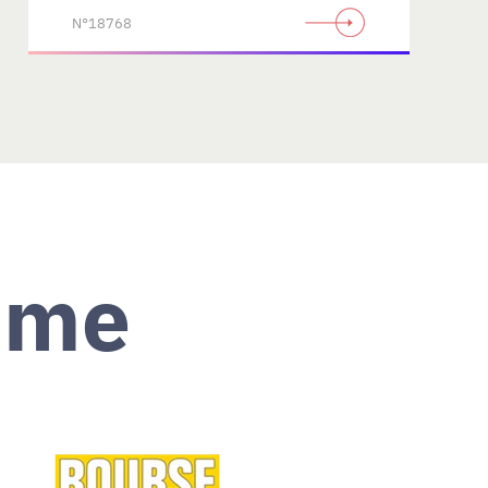
N°18768
ème