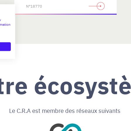
N°18770
w
rmation
tre écosyst
Le C.R.A est membre des réseaux suivants