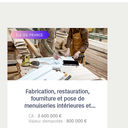
ÎLE-DE-FRANCE
Fabrication, restauration,
fourniture et pose de
menuiseries intérieures et
extérieures , principalement en
CA :
3 600 000 €
bois
Valeur demandée :
800 000 €