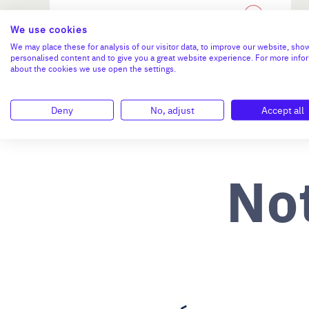
N°18774
We use cookies
We may place these for analysis of our visitor data, to improve our website, sho
personalised content and to give you a great website experience. For more info
about the cookies we use open the settings.
Deny
No, adjust
Accept all
No