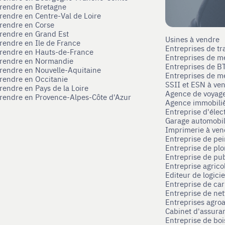
prendre en Bretagne
prendre en Centre-Val de Loire
prendre en Corse
prendre en Grand Est
Usines à vendre
prendre en Ile de France
Entreprises de tr
prendre en Hauts-de-France
Entreprises de m
eprendre en Normandie
Entreprises de B
prendre en Nouvelle-Aquitaine
Entreprises de mé
prendre en Occitanie
SSII et ESN à ve
rendre en Pays de la Loire
Agence de voyag
prendre en Provence-Alpes-Côte d'Azur
Agence immobili
Entreprise d'élec
Garage automobi
Imprimerie à ve
Entreprise de pei
Entreprise de pl
Entreprise de pub
Entreprise agrico
Editeur de logici
Entreprise de ca
Entreprise de net
Entreprises agroa
Cabinet d'assura
Entreprise de boi