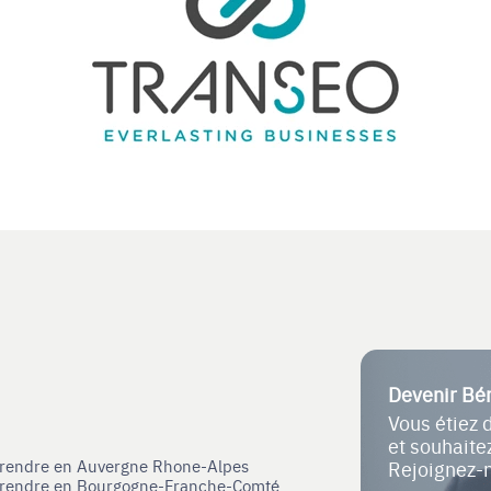
Devenir Bé
Vous étiez 
et souhait
eprendre en Auvergne Rhone-Alpes
Rejoignez-
eprendre en Bourgogne-Franche-Comté