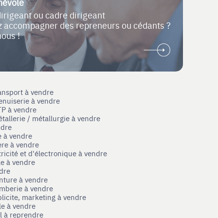
névole
dirigeant ou cadre dirigeant
ez accompagner des repreneurs ou cédants ?
nous !
ansport à vendre
enuiserie à vendre
TP à vendre
tallerie / métallurgie à vendre
ndre
e à vendre
ère à vendre
tricité et d'électronique à vendre
le à vendre
ndre
nture à vendre
omberie à vendre
licite, marketing à vendre
le à vendre
el à reprendre