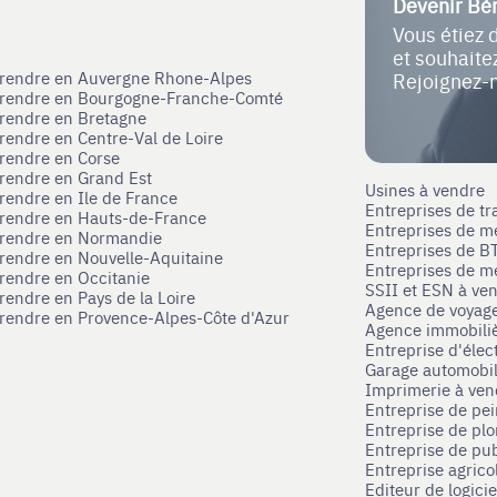
Devenir Bé
Vous étiez 
et souhait
eprendre en Auvergne Rhone-Alpes
Rejoignez-
eprendre en Bourgogne-Franche-Comté
prendre en Bretagne
prendre en Centre-Val de Loire
prendre en Corse
prendre en Grand Est
Usines à vendre
prendre en Ile de France
Entreprises de tr
prendre en Hauts-de-France
Entreprises de m
eprendre en Normandie
Entreprises de B
prendre en Nouvelle-Aquitaine
Entreprises de mé
prendre en Occitanie
SSII et ESN à ve
rendre en Pays de la Loire
Agence de voyag
prendre en Provence-Alpes-Côte d'Azur
Agence immobili
Entreprise d'élec
Garage automobi
Imprimerie à ve
Entreprise de pei
Entreprise de pl
Entreprise de pub
Entreprise agrico
Editeur de logici