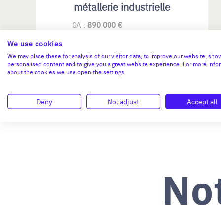
métallerie industrielle
CA :
890 000 €
Valeur demandée :
500 000 €
We use cookies
N°18759
We may place these for analysis of our visitor data, to improve our website, sho
personalised content and to give you a great website experience. For more info
about the cookies we use open the settings.
Deny
No, adjust
Accept all
No