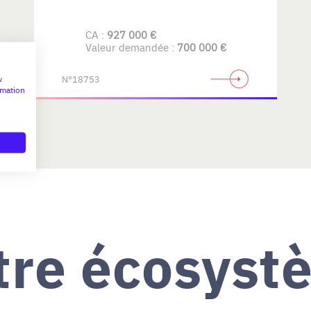
CA :
927 000 €
Valeur demandée :
700 000 €
N°18753
w
rmation
tre écosyst