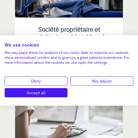
Société propriétaire et
exploitant une blanchisserie
industrielle en Bretagne Sud
We use cookies
We may place these for analysis of our visitor data, to improve our website,
CA :
878 000 €
show personalised content and to give you a great website experience. For
Valeur demandée :
1 300 000 €
more information about the cookies we use open the settings.
N°18777
Deny
No, adjust
Accept all
BRETAGNE