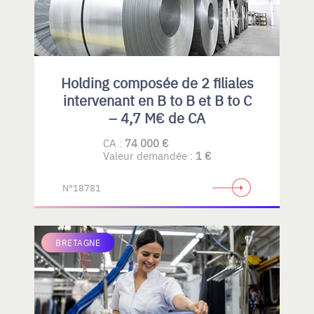
Holding composée de 2 filiales
intervenant en B to B et B to C
– 4,7 M€ de CA
CA :
74 000 €
Valeur demandée :
1 €
N°18781
BRETAGNE