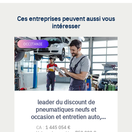
Ces entreprises peuvent aussi vous
intéresser
OCCITANIE
leader du discount de
pneumatiques neufs et
occasion et entretien auto,
emplacement idéal et fort
CA :
1 445 054 €
potentiel de développement