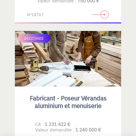
Valeur demandée :
750 000 €
N°18767
OCCITANIE
Fabricant - Poseur Vérandas
aluminium et menuiserie
CA :
1 331 422 €
Valeur demandée :
1 240 000 €