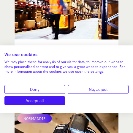
Négoce de produits second
We use cookies
oeuvre du bâtiment
We may place these for analysis of our visitor data, to improve our website,
show personalised content and to give you a great website experience. For
more information about the cookies we use open the settings.
CA :
1 457 865 €
Valeur demandée :
810 000 €
Deny
No, adjust
N°18754
Accept all
NORMANDIE