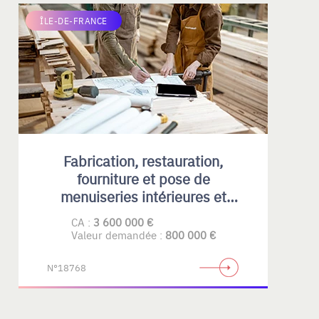
ÎLE-DE-FRANCE
Fabrication, restauration,
fourniture et pose de
menuiseries intérieures et
extérieures , principalement en
CA :
3 600 000 €
bois
Valeur demandée :
800 000 €
N°18768