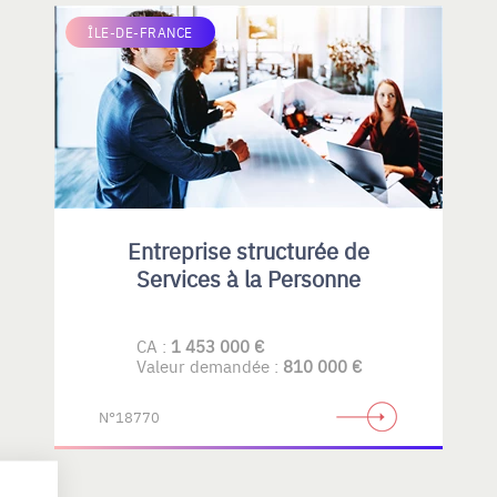
ÎLE-DE-FRANCE
Entreprise structurée de
Services à la Personne
CA :
1 453 000 €
Valeur demandée :
810 000 €
N°18770