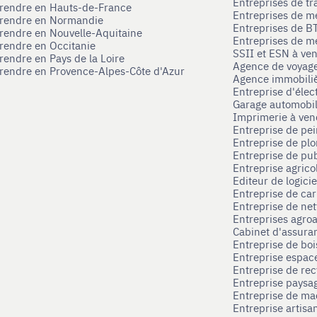
Entreprises de tr
prendre en Hauts-de-France
Entreprises de m
eprendre en Normandie
Entreprises de B
prendre en Nouvelle-Aquitaine
Entreprises de mé
prendre en Occitanie
SSII et ESN à ve
rendre en Pays de la Loire
Agence de voyag
prendre en Provence-Alpes-Côte d'Azur
Agence immobili
Entreprise d'élec
Garage automobi
Imprimerie à ve
Entreprise de pei
Entreprise de pl
Entreprise de pub
Entreprise agrico
Editeur de logici
Entreprise de ca
Entreprise de net
Entreprises agroa
Cabinet d'assura
Entreprise de boi
Entreprise espace
Entreprise de rec
Entreprise paysag
Entreprise de ma
Entreprise artisa