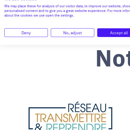
We may place these for analysis of our visitor data, to improve our website, sho
personalised content and to give you a great website experience. For more info
about the cookies we use open the settings.
Deny
No, adjust
Accept all
No