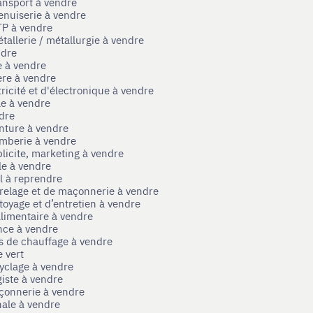
ansport à vendre
enuiserie à vendre
TP à vendre
tallerie / métallurgie à vendre
ndre
e à vendre
ère à vendre
tricité et d'électronique à vendre
le à vendre
ndre
nture à vendre
omberie à vendre
licite, marketing à vendre
le à vendre
el à reprendre
rrelage et de maçonnerie à vendre
toyage et d’entretien à vendre
limentaire à vendre
nce à vendre
s de chauffage à vendre
 vert
yclage à vendre
iste à vendre
çonnerie à vendre
nale à vendre