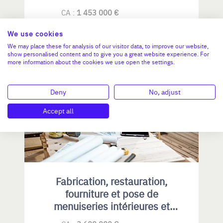
CA :
1 453 000 €
Valeur demandée :
810 000 €
We use cookies
N°18770
We may place these for analysis of our visitor data, to improve our website,
show personalised content and to give you a great website experience. For
more information about the cookies we use open the settings.
ÎLE-DE-FRANCE
Deny
No, adjust
Accept all
Fabrication, restauration,
fourniture et pose de
menuiseries intérieures et
extérieures , principalement en