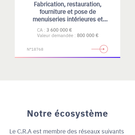
Fabrication, restauration,
fourniture et pose de
menuiseries intérieures et
extérieures , principalement en
CA :
3 600 000 €
bois
Valeur demandée :
800 000 €
N°18768
Notre écosystème
Le C.R.A est membre des réseaux suivants