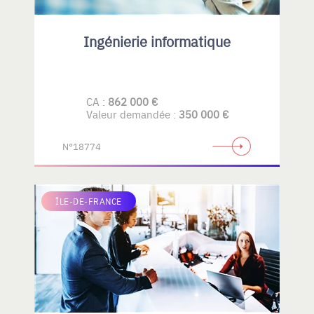
Ingénierie informatique
CA :
862 000 €
Valeur demandée :
350 000 €
N°18774
ÎLE-DE-FRANCE