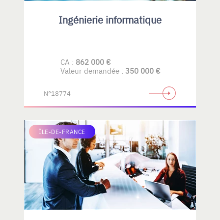
Ingénierie informatique
CA :
862 000 €
Valeur demandée :
350 000 €
N°18774
ÎLE-DE-FRANCE