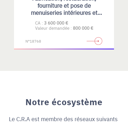
fourniture et pose de
menuiseries intérieures et
extérieures , principalement en
CA :
3 600 000 €
bois
Valeur demandée :
800 000 €
N°18768
Notre écosystème
Le C.R.A est membre des réseaux suivants