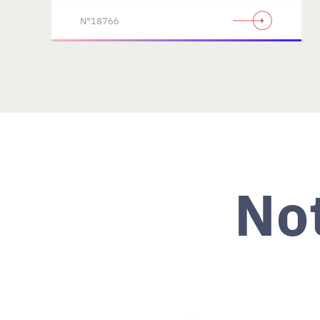
N°18766
No