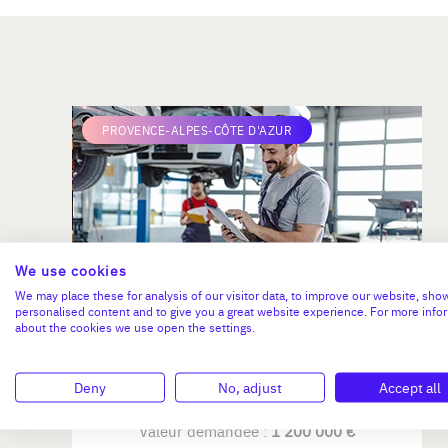
PROVENCE-ALPES-CÔTE D'AZUR
We use cookies
We may place these for analysis of our visitor data, to improve our website, sho
personalised content and to give you a great website experience. For more info
CTA Peugeot et Citroen
about the cookies we use open the settings.
Deny
No, adjust
Accept all
CA :
3 400 000 €
Valeur demandée :
1 200 000 €