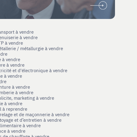
ansport à vendre
enuiserie à vendre
TP à vendre
tallerie / métallurgie à vendre
ndre
e à vendre
ère à vendre
tricité et d'électronique à vendre
le à vendre
ndre
nture à vendre
omberie à vendre
licite, marketing à vendre
le à vendre
el à reprendre
rrelage et de maçonnerie à vendre
toyage et d’entretien à vendre
limentaire à vendre
nce à vendre
s de chauffage à vendre