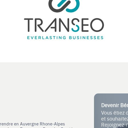
Devenir Bé
Vous étiez 
et souhait
eprendre en Auvergne Rhone-Alpes
Rejoignez-