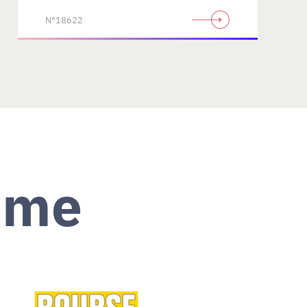
N°18622
ème