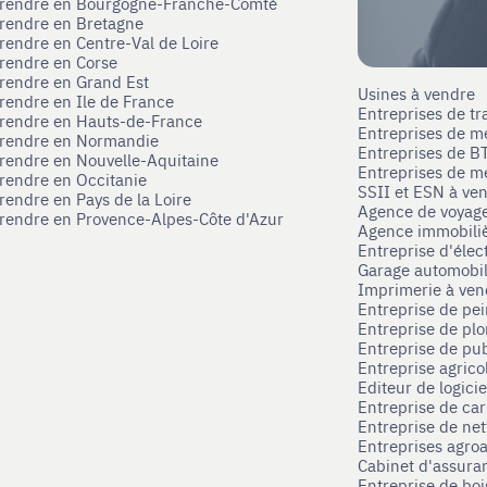
eprendre en Bourgogne-Franche-Comté
prendre en Bretagne
prendre en Centre-Val de Loire
prendre en Corse
prendre en Grand Est
Usines à vendre
prendre en Ile de France
Entreprises de tr
prendre en Hauts-de-France
Entreprises de m
eprendre en Normandie
Entreprises de B
prendre en Nouvelle-Aquitaine
Entreprises de mé
prendre en Occitanie
SSII et ESN à ve
rendre en Pays de la Loire
Agence de voyag
prendre en Provence-Alpes-Côte d'Azur
Agence immobili
Entreprise d'élec
Garage automobi
Imprimerie à ve
Entreprise de pei
Entreprise de pl
Entreprise de pub
Entreprise agrico
Editeur de logici
Entreprise de ca
Entreprise de net
Entreprises agroa
Cabinet d'assura
Entreprise de boi