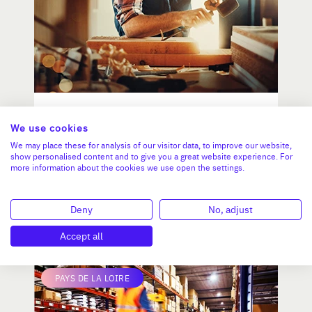
EBENISTERIE :MENUISERIE/
We use cookies
AGENCEMENT
We may place these for analysis of our visitor data, to improve our website,
show personalised content and to give you a great website experience. For
more information about the cookies we use open the settings.
CA :
171 230 €
Valeur demandée :
50 000 €
Deny
No, adjust
N°18748
Accept all
PAYS DE LA LOIRE