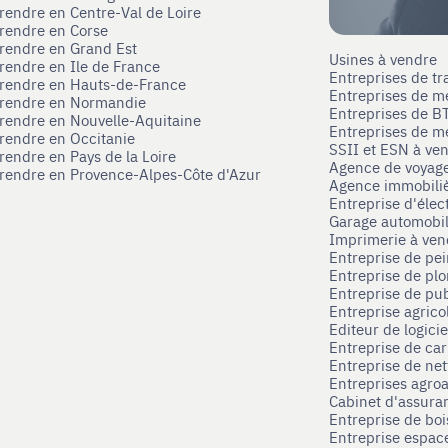
prendre en Centre-Val de Loire
prendre en Corse
prendre en Grand Est
Usines à vendre
prendre en Ile de France
Entreprises de tr
prendre en Hauts-de-France
Entreprises de m
eprendre en Normandie
Entreprises de B
prendre en Nouvelle-Aquitaine
Entreprises de mé
prendre en Occitanie
SSII et ESN à ve
rendre en Pays de la Loire
Agence de voyag
prendre en Provence-Alpes-Côte d'Azur
Agence immobili
Entreprise d'élec
Garage automobi
Imprimerie à ve
Entreprise de pei
Entreprise de pl
Entreprise de pub
Entreprise agrico
Editeur de logici
Entreprise de ca
Entreprise de net
Entreprises agroa
Cabinet d'assura
Entreprise de boi
Entreprise espace