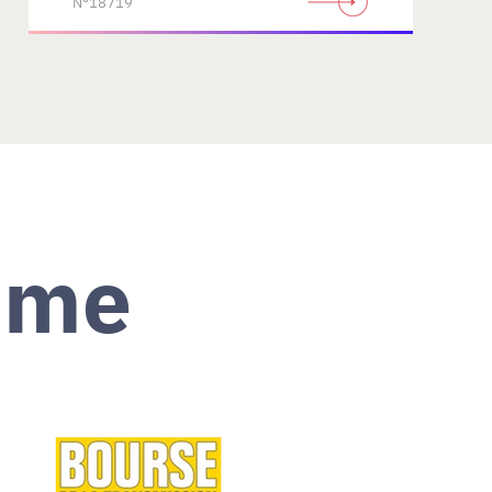
N°18719
ème