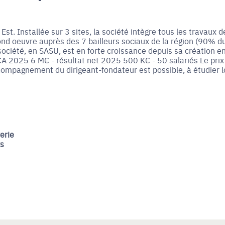
st. Installée sur 3 sites, la société intègre tous les travaux d
d oeuvre auprès des 7 bailleurs sociaux de la région (90% d
société, en SASU, est en forte croissance depuis sa création e
 CA 2025 6 M€ - résultat net 2025 500 K€ - 50 salariés Le prix
ompagnement du dirigeant-fondateur est possible, à étudier l
erie
rs