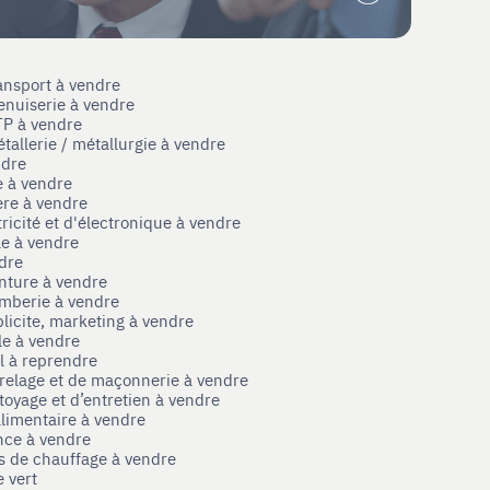
ansport à vendre
enuiserie à vendre
TP à vendre
tallerie / métallurgie à vendre
ndre
e à vendre
ère à vendre
tricité et d'électronique à vendre
le à vendre
ndre
nture à vendre
omberie à vendre
licite, marketing à vendre
le à vendre
el à reprendre
rrelage et de maçonnerie à vendre
toyage et d’entretien à vendre
limentaire à vendre
nce à vendre
s de chauffage à vendre
 vert