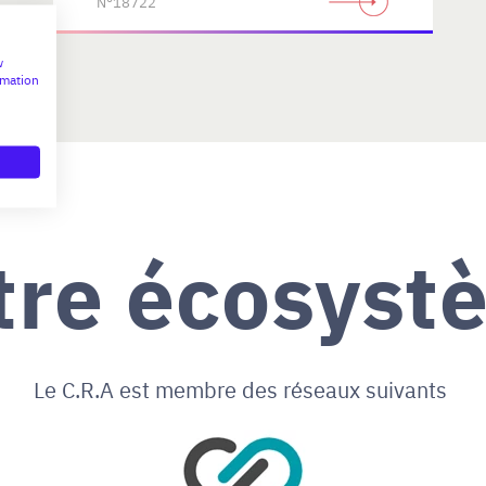
N°18722
w
rmation
tre écosyst
Le C.R.A est membre des réseaux suivants