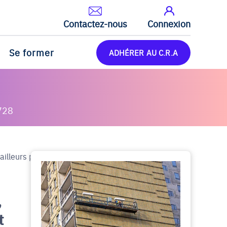
Contactez-nous
Connexion
Se former
ADHÉRER AU C.R.A
728
lleurs publics, forte croissance et rentabilité
,
t