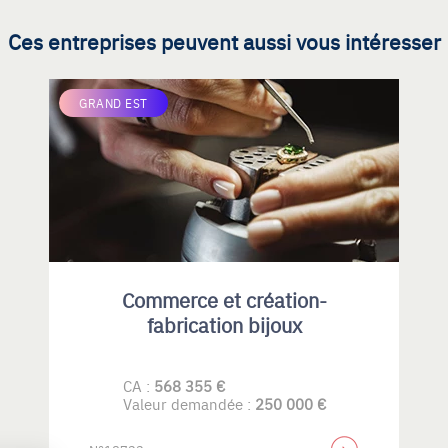
Ces entreprises peuvent aussi vous intéresser
GRAND EST
Commerce et création-
fabrication bijoux
CA :
568 355 €
Valeur demandée :
250 000 €