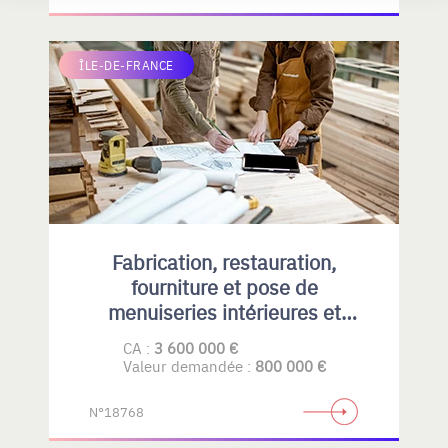
ÎLE-DE-FRANCE
Fabrication, restauration,
fourniture et pose de
menuiseries intérieures et
extérieures , principalement en
CA :
3 600 000 €
bois
Valeur demandée :
800 000 €
N°18768