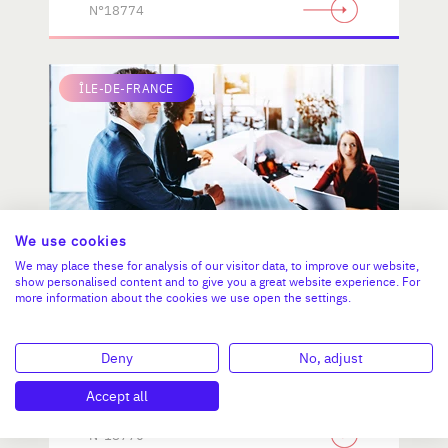
N°18774
ÎLE-DE-FRANCE
We use cookies
We may place these for analysis of our visitor data, to improve our website,
Entreprise structurée de
show personalised content and to give you a great website experience. For
more information about the cookies we use open the settings.
Services à la Personne
Deny
No, adjust
CA :
1 453 000 €
Valeur demandée :
810 000 €
Accept all
N°18770