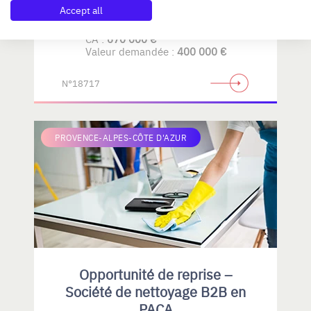
Accept all
CA :
670 000 €
Valeur demandée :
400 000 €
N°18717
PROVENCE-ALPES-CÔTE D'AZUR
Opportunité de reprise –
Société de nettoyage B2B en
PACA