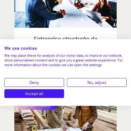
Entreprise structurée de
Services à la Personne
We use cookies
We may place these for analysis of our visitor data, to improve our website,
show personalised content and to give you a great website experience. For
CA :
1 453 000 €
more information about the cookies we use open the settings.
Valeur demandée :
810 000 €
Deny
No, adjust
N°18770
Accept all
ÎLE-DE-FRANCE