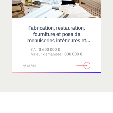
Fabrication, restauration,
fourniture et pose de
menuiseries intérieures et
extérieures , principalement en
CA :
3 600 000 €
bois
Valeur demandée :
800 000 €
N°18768