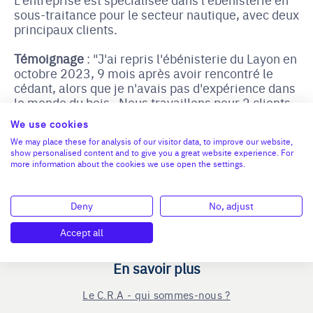
sous-traitance pour le secteur nautique, avec deux
principaux clients.
Témoignage
: "J'ai repris l'ébénisterie du Layon en
octobre 2023, 9 mois après avoir rencontré le
cédant, alors que je n'avais pas d'expérience dans
le monde du bois. ​ Nous travaillons pour 2 clients
en sous-traitance dans le nautisme. ​ L'enjeu de ma
We use cookies
reprise va être de faire grandir l'entreprise en
We may place these for analysis of our visitor data, to improve our website,
diversifiant mon secteur et mes clients. Je suis
show personalised content and to give you a great website experience. For
plus motivé que jamais !​"
more information about the cookies we use open the settings.
Deny
No, adjust
Accept all
En savoir plus
Le C.R.A - qui sommes-nous ?