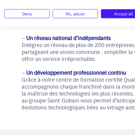
Fiers d’être le numéro 2 de la réparation et 
pare-brise en France, nous offrons des opport
Deny
No, adjust
Accept all
d’entrepreneuriat dans un environnement dyn
constante évolution.
Un réseau national d’indépendants
Intégrez un réseau de plus de 200 entreprene
partageant une vision commune : simplifier la v
offrir un service irréprochable.
Un développement professionnel continu
Grâce à notre centre de formation certifié Qual
accompagnons chaque franchisé dans la mont
la maîtrise des technologies les plus récente
au groupe Saint-Gobain nous permet d’anticipe
évolutions technologiques liées au vitrage aut