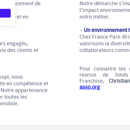
du remplacement de
Notre démarche s’insc
unités
l’impact environnemen
amique et en
notre métier.
Un environnement h
Chez France Pare-Bri
urs engagés,
valorisons la diversité
ie des clients et
collaborateurs comme
Pour connaitre les
reprise de fonds
iopi, nous
Franchise,
Christi
ée en compétence et
asso.org
s. Notre appartenance
r toutes les
omobile.