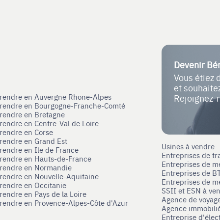
Devenir Bé
Vous étiez 
et souhait
eprendre en Auvergne Rhone-Alpes
Rejoignez-
eprendre en Bourgogne-Franche-Comté
prendre en Bretagne
prendre en Centre-Val de Loire
prendre en Corse
prendre en Grand Est
Usines à vendre
prendre en Ile de France
Entreprises de tr
prendre en Hauts-de-France
Entreprises de m
eprendre en Normandie
Entreprises de B
prendre en Nouvelle-Aquitaine
Entreprises de mé
prendre en Occitanie
SSII et ESN à ve
rendre en Pays de la Loire
Agence de voyag
prendre en Provence-Alpes-Côte d'Azur
Agence immobili
Entreprise d'élec