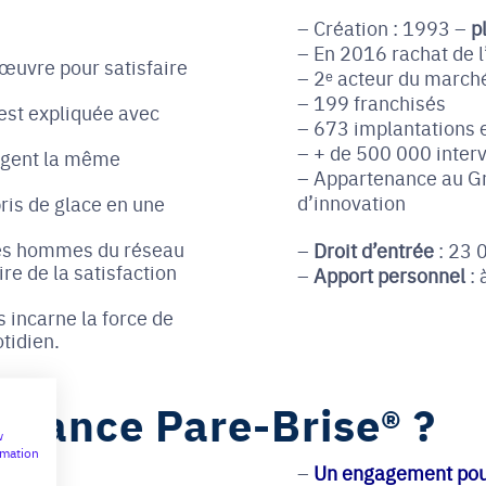
Création : 1993 –
p
En 2016 rachat de l
 œuvre pour satisfaire
2ᵉ acteur du marché
199 franchisés
 est expliquée avec
673 implantations 
+ de 500 000 interv
tagent la même
Appartenance au Gr
d’innovation
ris de glace en une
les hommes du réseau
Droit d’entrée
: 23 0
e de la satisfaction
Apport personnel
: 
 incarne la force de
tidien.
 France Pare-Brise® ?
w
rmation
Un engagement pour