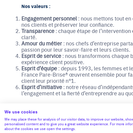
Nos valeurs :
Engagement personnel
: nous mettons tout en
nos clients et préserver leur confiance.
Transparence
: chaque étape de l’intervention
clarté.
Amour du métier
: nos chefs d’entreprise par
passion pour leur savoir-faire et leurs clients.
Esprit de service
: nous transformons chaque b
expérience client positive.
Esprit d’équipe
: depuis 1993, les femmes et 
France Pare-Brise® œuvrent ensemble pour fair
client leur priorité n°1.
Esprit d’initiative
: notre réseau d’indépendants
l’engagement et la fierté d’entreprendre au quo
Pourquoi rejoindre
We use cookies
We may place these for analysis of our visitor data, to improve our website, sho
personalised content and to give you a great website experience. For more info
Une entreprise en pleine croissance
about the cookies we use open the settings.