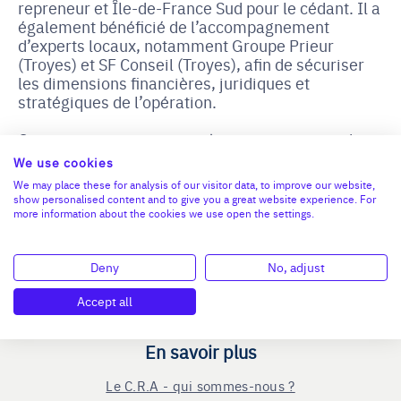
repreneur et Île-de-France Sud pour le cédant. Il a
également bénéficié de l’accompagnement
d’experts locaux, notamment Groupe Prieur
(Troyes) et SF Conseil (Troyes), afin de sécuriser
les dimensions financières, juridiques et
stratégiques de l’opération.
Cette reprise marque une étape structurante dans
la stratégie de développement portée par HOLD &
We use cookies
BUILD, avec pour objectif de consolider l’activité
We may place these for analysis of our visitor data, to improve our website,
de HB SAS et de poursuivre sa croissance sur le
show personalised content and to give you a great website experience. For
marché du matériel agricole.
more information about the cookies we use open the settings.
Deny
No, adjust
Accept all
En savoir plus
Le C.R.A - qui sommes-nous ?