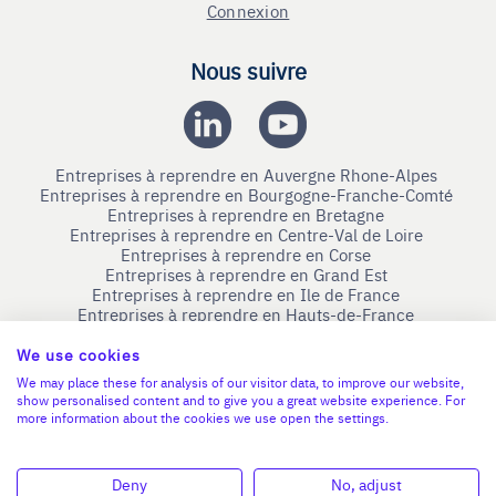
Connexion
Nous suivre
Entreprises à reprendre en Auvergne Rhone-Alpes
Entreprises à reprendre en Bourgogne-Franche-Comté
Entreprises à reprendre en Bretagne
Entreprises à reprendre en Centre-Val de Loire
Entreprises à reprendre en Corse
Entreprises à reprendre en Grand Est
Entreprises à reprendre en Ile de France
Entreprises à reprendre en Hauts-de-France
Entreprises à reprendre en Normandie
Entreprises à reprendre en Nouvelle-Aquitaine
We use cookies
Entreprises à reprendre en Occitanie
We may place these for analysis of our visitor data, to improve our website,
Entreprises à reprendre en Pays de la Loire
show personalised content and to give you a great website experience. For
Entreprises à reprendre en Provence-Alpes-Côte d'Azur
more information about the cookies we use open the settings.
Devenir Bénévole
Deny
No, adjust