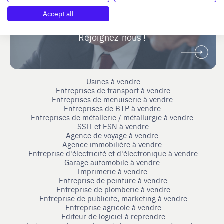
Vous étiez dirigeant ou cadre dirigeant
Accept all
et souhaitez accompagner des repreneurs ou
cédants ?
Rejoignez-nous !
Usines à vendre
Entreprises de transport à vendre
Entreprises de menuiserie à vendre
Entreprises de BTP à vendre
Entreprises de métallerie / métallurgie à vendre
SSII et ESN à vendre
Agence de voyage à vendre
Agence immobilière à vendre
Entreprise d'électricité et d'électronique à vendre
Garage automobile à vendre
Imprimerie à vendre
Entreprise de peinture à vendre
Entreprise de plomberie à vendre
Entreprise de publicite, marketing à vendre
Entreprise agricole à vendre
Editeur de logiciel à reprendre