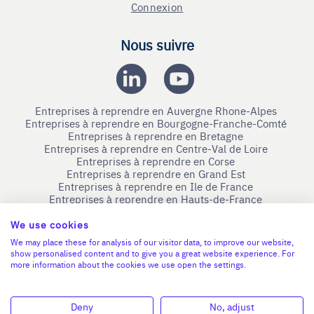
Connexion
Nous suivre
Entreprises à reprendre en Auvergne Rhone-Alpes
Entreprises à reprendre en Bourgogne-Franche-Comté
Entreprises à reprendre en Bretagne
Entreprises à reprendre en Centre-Val de Loire
Entreprises à reprendre en Corse
Entreprises à reprendre en Grand Est
Entreprises à reprendre en Ile de France
Entreprises à reprendre en Hauts-de-France
Entreprises à reprendre en Normandie
Entreprises à reprendre en Nouvelle-Aquitaine
We use cookies
Entreprises à reprendre en Occitanie
We may place these for analysis of our visitor data, to improve our website,
Entreprises à reprendre en Pays de la Loire
show personalised content and to give you a great website experience. For
Entreprises à reprendre en Provence-Alpes-Côte d'Azur
more information about the cookies we use open the settings.
Devenir Bénévole
Deny
No, adjust