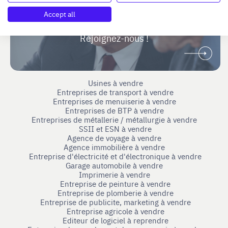
Vous étiez dirigeant ou cadre dirigeant
Accept all
et souhaitez accompagner des repreneurs ou
cédants ?
Rejoignez-nous !
Usines à vendre
Entreprises de transport à vendre
Entreprises de menuiserie à vendre
Entreprises de BTP à vendre
Entreprises de métallerie / métallurgie à vendre
SSII et ESN à vendre
Agence de voyage à vendre
Agence immobilière à vendre
Entreprise d'électricité et d'électronique à vendre
Garage automobile à vendre
Imprimerie à vendre
Entreprise de peinture à vendre
Entreprise de plomberie à vendre
Entreprise de publicite, marketing à vendre
Entreprise agricole à vendre
Editeur de logiciel à reprendre