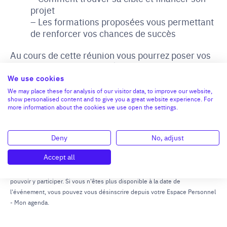
projet
Les formations proposées vous permettant
de renforcer vos chances de succès
Au cours de cette réunion vous pourrez poser vos
questions et obtenir les réponses qui vous
conforteront ou non dans votre projet de reprise et
We use cookies
qui vous permettront de mieux comprendre
We may place these for analysis of our visitor data, to improve our website,
l’accompagnement que nous pouvons vous
show personalised content and to give you a great website experience. For
apporter avec notre association.
more information about the cookies we use open the settings.
L’inscription est
GRATUITE et obligatoire
.
Deny
No, adjust
Si vous voyez cette session complète, nous vous
invitons à vous inscrire à la prochaine session.
Accept all
*Cet événement est gratuit, merci de vous inscrire obligatoirement pour
pouvoir y participer. Si vous n'êtes plus disponible à la date de
l'événement, vous pouvez vous désinscrire depuis votre Espace Personnel
- Mon agenda.