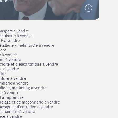
nous !
ansport à vendre
enuiserie à vendre
TP à vendre
tallerie / métallurgie à vendre
ndre
e à vendre
ère à vendre
tricité et d'électronique à vendre
le à vendre
ndre
nture à vendre
omberie à vendre
licite, marketing à vendre
le à vendre
el à reprendre
rrelage et de maçonnerie à vendre
toyage et d’entretien à vendre
limentaire à vendre
nce à vendre