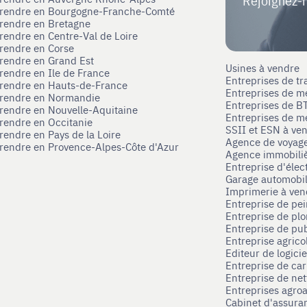
Rejoignez-
eprendre en Bourgogne-Franche-Comté
prendre en Bretagne
prendre en Centre-Val de Loire
prendre en Corse
prendre en Grand Est
Usines à vendre
prendre en Ile de France
Entreprises de tr
prendre en Hauts-de-France
Entreprises de m
eprendre en Normandie
Entreprises de B
prendre en Nouvelle-Aquitaine
Entreprises de mé
prendre en Occitanie
SSII et ESN à ve
rendre en Pays de la Loire
Agence de voyag
prendre en Provence-Alpes-Côte d'Azur
Agence immobili
Entreprise d'élec
Garage automobi
Imprimerie à ve
Entreprise de pei
Entreprise de pl
Entreprise de pub
Entreprise agrico
Editeur de logici
Entreprise de ca
Entreprise de net
Entreprises agroa
Cabinet d'assura