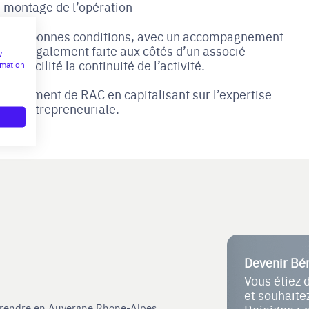
 le montage de l’opération
dans de bonnes conditions, avec un accompagnement
s’est également faite aux côtés d’un associé
w
 a facilité la continuité de l’activité.
rmation
eloppement de RAC en capitalisant sur l’expertise
que entrepreneuriale.
Devenir Bé
Vous étiez 
et souhait
eprendre en Auvergne Rhone-Alpes