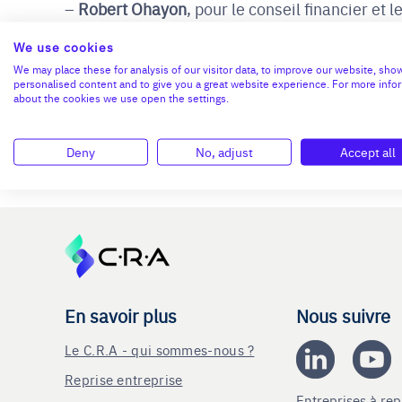
Robert Ohayon
, pour le conseil financier et
Le processus de transmission s’est déroulé 
We use cookies
du cédant pendant un mois et demi. La reprise 
We may place these for analysis of our visitor data, to improve our website, sho
minoritaire déjà présent dans l’entreprise, ce qui
personalised content and to give you a great website experience. For more info
about the cookies we use open the settings.
Aujourd’hui, Sébastien Goujon poursuit le dév
existante et en apportant une nouvelle dynami
Deny
No, adjust
Accept all
En savoir plus
Nous suivre
Le C.R.A - qui sommes-nous ?
Reprise entreprise
Entreprises à r