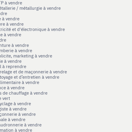
TP à vendre
tallerie / métallurgie à vendre
ndre
e à vendre
ère à vendre
tricité et d'électronique à vendre
le à vendre
ndre
nture à vendre
omberie à vendre
licite, marketing à vendre
le à vendre
el à reprendre
rrelage et de maçonnerie à vendre
toyage et d’entretien à vendre
limentaire à vendre
nce à vendre
s de chauffage à vendre
 vert
yclage à vendre
iste à vendre
çonnerie à vendre
nale à vendre
audronnerie à vendre
mation à vendre