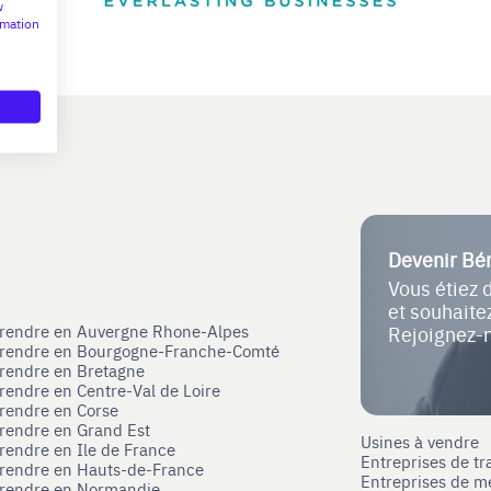
w
rmation
Devenir Bé
Vous étiez 
et souhait
eprendre en Auvergne Rhone-Alpes
Rejoignez-
eprendre en Bourgogne-Franche-Comté
prendre en Bretagne
prendre en Centre-Val de Loire
prendre en Corse
prendre en Grand Est
Usines à vendre
prendre en Ile de France
Entreprises de tr
prendre en Hauts-de-France
Entreprises de m
eprendre en Normandie