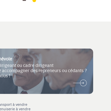
névole
dirigeant ou cadre dirigeant
ez accompagner des repreneurs ou cédants ?
nous !
ansport à vendre
enuiserie à vendre