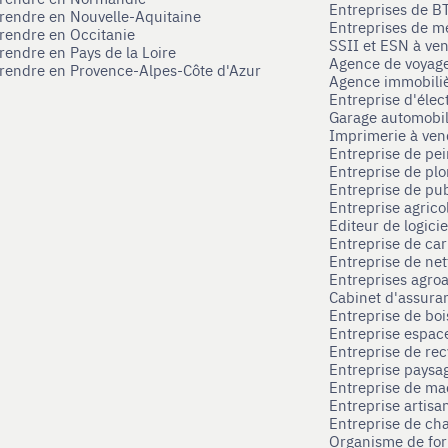
Entreprises de B
prendre en Nouvelle-Aquitaine
Entreprises de mé
prendre en Occitanie
SSII et ESN à ve
rendre en Pays de la Loire
Agence de voyag
prendre en Provence-Alpes-Côte d'Azur
Agence immobili
Entreprise d'élec
Garage automobi
Imprimerie à ve
Entreprise de pei
Entreprise de pl
Entreprise de pub
Entreprise agrico
Editeur de logici
Entreprise de ca
Entreprise de net
Entreprises agroa
Cabinet d'assura
Entreprise de boi
Entreprise espace
Entreprise de rec
Entreprise paysag
Entreprise de ma
Entreprise artisa
Entreprise de ch
Organisme de for