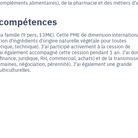
 Compléments alimentaires), de la pharmacie et des métiers d’a
 compétences
ma famille (9 pers, 13M€). Cette PME de dimension internation
ution d’ingrédients d’origine naturelle végétale pour toutes
ique, technique). J’ai participé activement à la cession de
 j’ai également accompagné cette cession pendant 1 an. J’ai do
inance, juridique, RH, commercial, achats) et de la transmiss
humaines, négociation, pérennité). J’ai également une grande
ticulturelles.