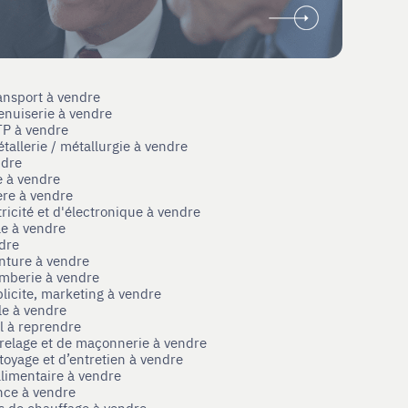
ansport à vendre
enuiserie à vendre
TP à vendre
tallerie / métallurgie à vendre
ndre
e à vendre
ère à vendre
tricité et d'électronique à vendre
le à vendre
ndre
nture à vendre
omberie à vendre
licite, marketing à vendre
le à vendre
el à reprendre
rrelage et de maçonnerie à vendre
toyage et d’entretien à vendre
limentaire à vendre
nce à vendre
s de chauffage à vendre