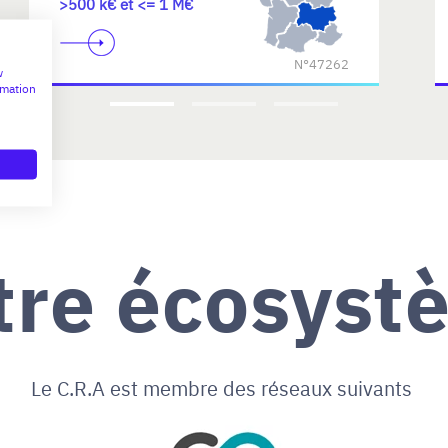
>500 k€ et <= 1 M€
N°47262
w
rmation
tre écosyst
Le C.R.A est membre des réseaux suivants