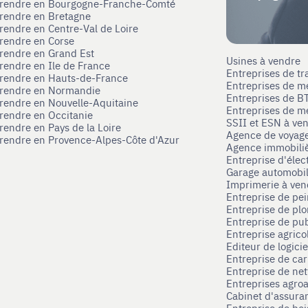
eprendre en Bourgogne-Franche-Comté
prendre en Bretagne
prendre en Centre-Val de Loire
prendre en Corse
prendre en Grand Est
Usines à vendre
prendre en Ile de France
Entreprises de tr
prendre en Hauts-de-France
Entreprises de m
eprendre en Normandie
Entreprises de B
prendre en Nouvelle-Aquitaine
Entreprises de mé
prendre en Occitanie
SSII et ESN à ve
rendre en Pays de la Loire
Agence de voyag
prendre en Provence-Alpes-Côte d'Azur
Agence immobili
Entreprise d'élec
Garage automobi
Imprimerie à ve
Entreprise de pei
Entreprise de pl
Entreprise de pub
Entreprise agrico
Editeur de logici
Entreprise de ca
Entreprise de net
Entreprises agroa
Cabinet d'assura
Entreprise de boi