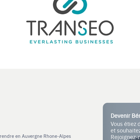
Devenir Bé
Vous étiez 
et souhait
eprendre en Auvergne Rhone-Alpes
Rejoignez-