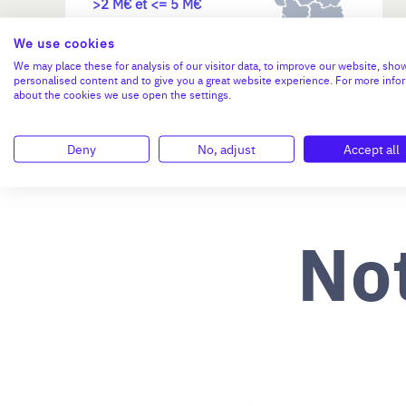
>2 M€ et <= 5 M€
We use cookies
N°47264
We may place these for analysis of our visitor data, to improve our website, sho
personalised content and to give you a great website experience. For more info
about the cookies we use open the settings.
Deny
No, adjust
Accept all
No