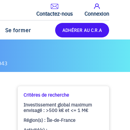
Contactez-nous
Connexion
Se former
ADHÉRER AU C.R.A
043
Critères de recherche
Investissement global maximum
envisagé : >500 k€ et <= 1 M€
Région(s) : Île-de-France
Activité(s) :