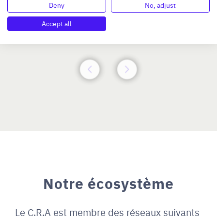
>2 M€ et <= 5 M€
Deny
No, adjust
Accept all
N°47264
Notre écosystème
Le C.R.A est membre des réseaux suivants