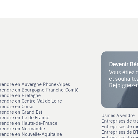
Devenir Bé
Vous étiez 
et souhait
eprendre en Auvergne Rhone-Alpes
Rejoignez-
eprendre en Bourgogne-Franche-Comté
prendre en Bretagne
prendre en Centre-Val de Loire
prendre en Corse
prendre en Grand Est
Usines à vendre
prendre en Ile de France
Entreprises de tr
prendre en Hauts-de-France
Entreprises de m
eprendre en Normandie
Entreprises de B
prendre en Nouvelle-Aquitaine
Entreprises de mé