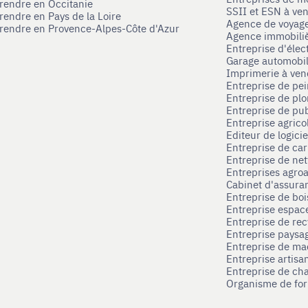
prendre en Occitanie
SSII et ESN à ve
rendre en Pays de la Loire
Agence de voyag
prendre en Provence-Alpes-Côte d'Azur
Agence immobili
Entreprise d'élec
Garage automobi
Imprimerie à ve
Entreprise de pei
Entreprise de pl
Entreprise de pub
Entreprise agrico
Editeur de logici
Entreprise de ca
Entreprise de net
Entreprises agroa
Cabinet d'assura
Entreprise de boi
Entreprise espace
Entreprise de rec
Entreprise paysag
Entreprise de ma
Entreprise artisa
Entreprise de ch
Organisme de for