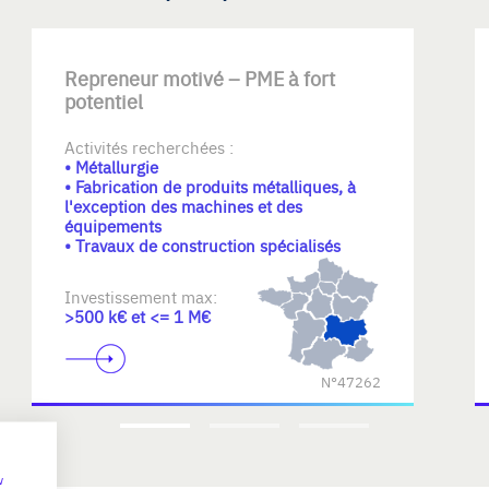
Repreneur motivé – PME à fort
potentiel
Activités recherchées :
• Métallurgie
• Fabrication de produits métalliques, à
l'exception des machines et des
équipements
• Travaux de construction spécialisés
Investissement max:
>500 k€ et <= 1 M€
N°47262
w