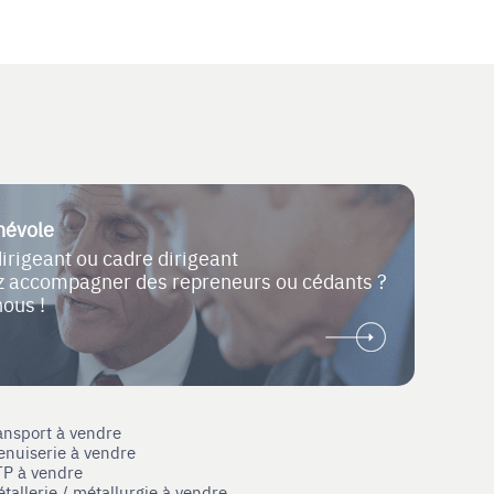
névole
dirigeant ou cadre dirigeant
ez accompagner des repreneurs ou cédants ?
nous !
ansport à vendre
enuiserie à vendre
TP à vendre
tallerie / métallurgie à vendre