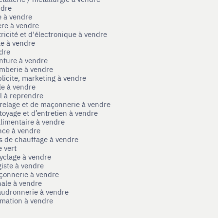
ndre
e à vendre
ère à vendre
tricité et d'électronique à vendre
le à vendre
ndre
nture à vendre
omberie à vendre
licite, marketing à vendre
le à vendre
el à reprendre
rrelage et de maçonnerie à vendre
toyage et d’entretien à vendre
limentaire à vendre
nce à vendre
s de chauffage à vendre
 vert
yclage à vendre
iste à vendre
çonnerie à vendre
nale à vendre
audronnerie à vendre
mation à vendre