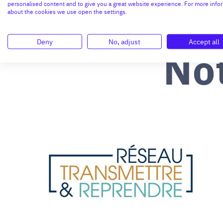
personalised content and to give you a great website experience. For more info
about the cookies we use open the settings.
Deny
No, adjust
Accept all
No