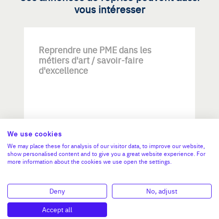
vous intéresser
Reprendre une PME dans les
métiers d'art / savoir-faire
d'excellence
We use cookies
We may place these for analysis of our visitor data, to improve our website,
Investissement max:
show personalised content and to give you a great website experience. For
>2 M€ et <= 5 M€
more information about the cookies we use open the settings.
N°47264
Deny
No, adjust
Accept all